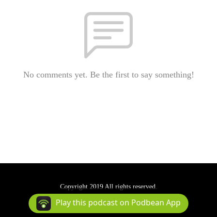
No comments yet. Be the first to say something!
Copyright 2019 All rights reserved.
Podcast Powered By
Podbean
Play this podcast on Podbean App